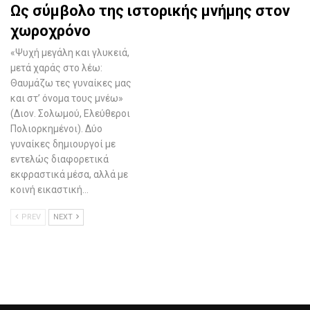
Ως σύμβολο της ιστορικής μνήμης στον
χωροχρόνο
«Ψυχή μεγάλη και γλυκειά,
μετά χαράς στο λέω:
Θαυμάζω τες γυναίκες μας
και στ’ όνομα τους μνέω»
(Διον. Σολωμού, Ελεύθεροι
Πολιορκημένοι). Δύο
γυναίκες δημιουργοί με
εντελώς διαφορετικά
εκφραστικά μέσα, αλλά με
κοινή εικαστική…
PREV
NEXT