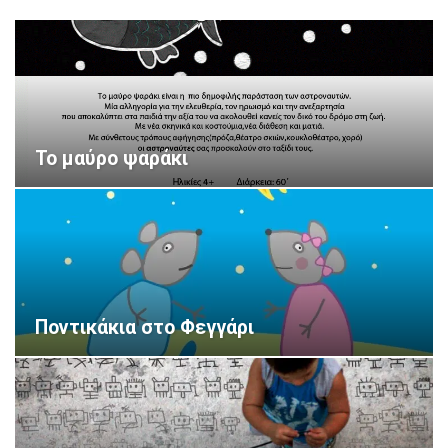
Το μαύρο ψαράκι
Ποντικάκια στο Φεγγάρι