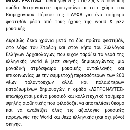
MUSIC
FESTIVAL
“
είναι γεγονός. Στις 3,4, & 5 Ιουνίου η
ομάδα Αστροναύτες προσγειώνεται στο χώρο του
Βιομηχανικού Πάρκου της ΠΛΥΦΑ για ένα τριήμερο
φεστιβάλ μέσα από τους ήχους της world &
jazz
μουσικής.
Ακριβώς δέκα χρόνια μετά τα δύο πρώτα φεστιβάλ,
στο λόφο του Στρέφη και στον κήπο του Συλλόγου
Ελλήνων Αρχαιολόγων, που είχαν ταράξει τα νερά της
ελληνικής
world
&
jazz
σκηνής δημιουργώντας μία
μοναδική ατμόσφαιρα μουσικής ανταλλαγής και
επικοινωνίας με την συμμετοχή περισσότερων των 200
νέων ταλαντούχων αλλά και
παλαιότερων
καταξιωμένων
δημιουργών, η ομάδα «ΑΣΤΡΟΝΑΥΤΕΣ»
επανέρχεται με ένα μουσικό και καλλιτεχνικό τριήμερο
υψηλής αισθητικής που φιλοδοξεί να αποτελέσει θεσμό
και να αναδείξει όλες τις αξιόλογες μουσικές
παραγωγές της
World
και
Jazz
ελληνικής (και όχι μόνο)
σκηνής.